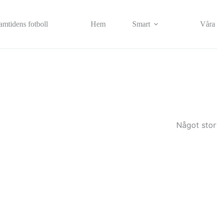
Skip
to
content
ramtidens fotboll
Hem
Smart
Våra 
Något stor