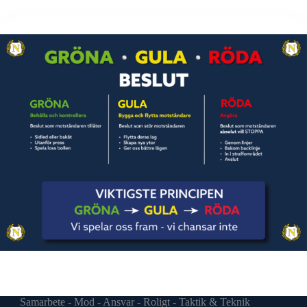
Samarbete - Mod - Ansvar - Roligt - Taktik & Teknik