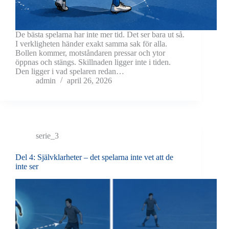
De bästa spelarna har inte mer tid. Det ser bara ut så.
I verkligheten händer exakt samma sak för alla.
Bollen kommer, motståndaren pressar och ytor
öppnas och stängs. Skillnaden ligger inte i tiden.
Den ligger i vad spelaren redan…
admin
april 26, 2026
serie_3
Del 4: Självklarheter – det spelarna inte vet att de
inte ser