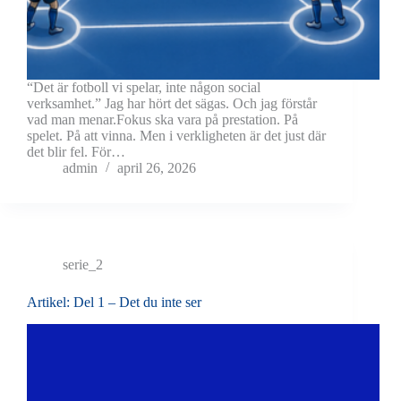
“Det är fotboll vi spelar, inte någon social
verksamhet.” Jag har hört det sägas. Och jag förstår
vad man menar.Fokus ska vara på prestation. På
spelet. På att vinna. Men i verkligheten är det just där
det blir fel. För…
admin
april 26, 2026
serie_2
Artikel: Del 1 – Det du inte ser