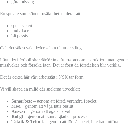
göra misstag
En spelare som känner osäkerhet tenderar att:
spela säkert
undvika risk
bli passiv
Och det säkra valet leder sällan till utveckling.
Lärandet i fotboll sker därför inte främst genom instruktion, utan genom
misslyckas och försöka igen. Det är först då förståelsen blir verklig.
Det är också här vårt arbetssätt i NSK tar form.
Vi vill skapa en miljö där spelarna utvecklar:
Samarbete
– genom att förstå varandra i spelet
Mod
– genom att våga fatta beslut
Ansvar
– genom att äga sina val
Roligt
– genom att känna glädje i processen
Taktik & Teknik
– genom att förstå spelet, inte bara utföra