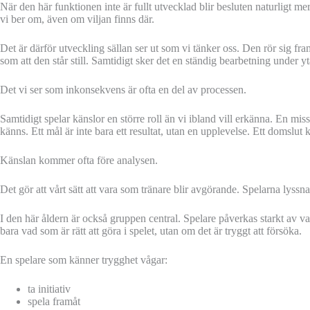
När den här funktionen inte är fullt utvecklad blir besluten naturligt mer
vi ber om, även om viljan finns där.
Det är därför utveckling sällan ser ut som vi tänker oss. Den rör sig fra
som att den står still. Samtidigt sker det en ständig bearbetning under y
Det vi ser som inkonsekvens är ofta en del av processen.
Samtidigt spelar känslor en större roll än vi ibland vill erkänna. En miss
känns. Ett mål är inte bara ett resultat, utan en upplevelse. Ett domslut 
Känslan kommer ofta före analysen.
Det gör att vårt sätt att vara som tränare blir avgörande. Spelarna lyssna
I den här åldern är också gruppen central. Spelare påverkas starkt av v
bara vad som är rätt att göra i spelet, utan om det är tryggt att försöka.
En spelare som känner trygghet vågar:
ta initiativ
spela framåt