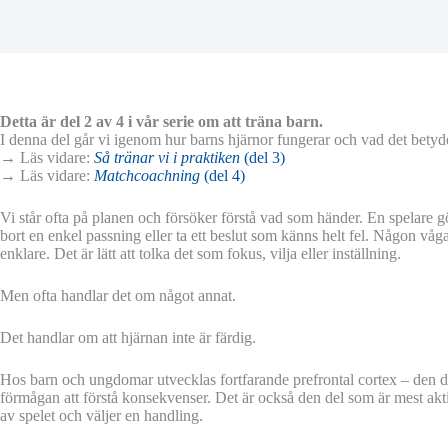
Detta är del 2 av 4 i vår serie om att träna barn.
I denna del går vi igenom hur barns hjärnor fungerar och vad det betyde
→ Läs vidare:
Så tränar vi i praktiken
(del 3)
→ Läs vidare:
Matchcoachning
(del 4)
Vi står ofta på planen och försöker förstå vad som händer. En spelare gö
bort en enkel passning eller ta ett beslut som känns helt fel. Någon våga
enklare. Det är lätt att tolka det som fokus, vilja eller inställning.
Men ofta handlar det om något annat.
Det handlar om att hjärnan inte är färdig.
Hos barn och ungdomar utvecklas fortfarande prefrontal cortex – den de
förmågan att förstå konsekvenser. Det är också den del som är mest aktiv 
av spelet och väljer en handling.