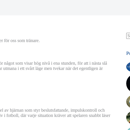
r för oss som tränare.
N
re
P
r något som visar hög nivå i ena stunden, för att i nästa slå
r utmana i ett svårt läge men tvekar när det egentligen är
l av hjärnan som styr beslutsfattande, impulskontroll och
i fotboll, där varje situation kräver att spelaren snabbt läser