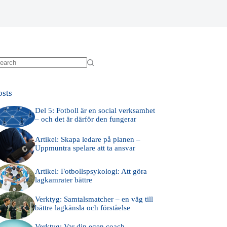
o
sults
osts
Del 5: Fotboll är en social verksamhet
– och det är därför den fungerar
Artikel: Skapa ledare på planen –
Uppmuntra spelare att ta ansvar
Artikel: Fotbollspsykologi: Att göra
lagkamrater bättre
Verktyg: Samtalsmatcher – en väg till
bättre lagkänsla och förståelse
Verktyg: Var din egen coach –