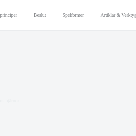
principer
Beslut
Spelformer
Artiklar & Verkty
ns hjärnor