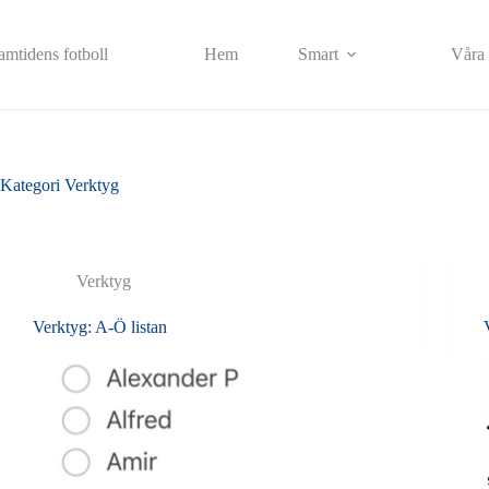
Skip
to
content
ramtidens fotboll
Hem
Smart
Våra 
Kategori
Verktyg
Verktyg
Verktyg: A-Ö listan