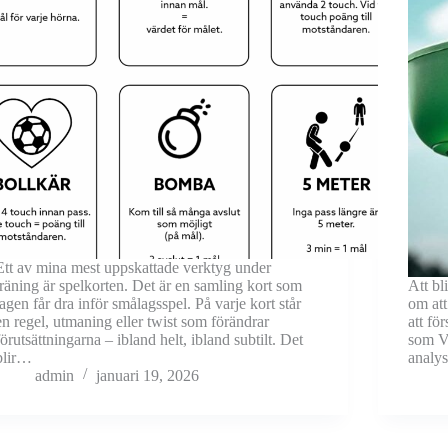
Ett av mina mest uppskattade verktyg under
träning är spelkorten. Det är en samling kort som
Att bl
lagen får dra inför smålagsspel. På varje kort står
om att
en regel, utmaning eller twist som förändrar
att fö
förutsättningarna – ibland helt, ibland subtilt. Det
som VE
blir…
analy
admin
januari 19, 2026