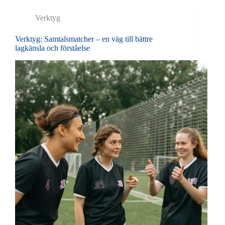
Verktyg
Verktyg: Samtalsmatcher – en väg till bättre
lagkänsla och förståelse